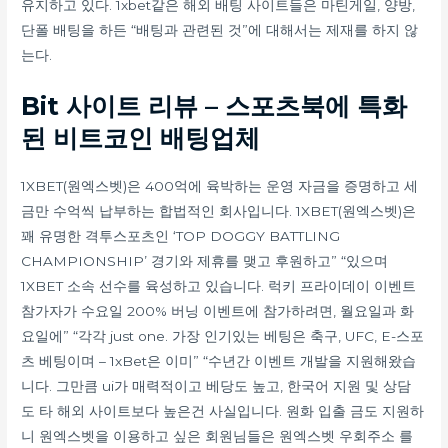
유지하고 있다. 1xbet같은 해외 배팅 사이트들은 마틴게일, 양방,
단폴 배팅을 하든 “배팅과 관련된 것”에 대해서는 제재를 하지 않
는다.
Bit 사이트 리뷰 – 스포츠북에 특화
된 비트코인 배팅업체
1XBET(원엑스벳)은 400억에 육박하는 운영 자금을 증명하고 세
금만 수억씩 납부하는 합법적인 회사입니다. 1XBET(원엑스벳)은
꽤 유명한 격투스포츠인 ‘TOP DOGGY BATTLING
CHAMPIONSHIP’ 경기와 제휴를 맺고 후원하고” “있으며
1XBET 소속 선수를 육성하고 있습니다. 럭키 프라이데이 이벤트
참가자가 수요일 200% 버닝 이벤트에 참가하려면, 월요일과 화
요일에” “각각 just one. 가장 인기있는 베팅은 축구, UFC, E-스포
츠 베팅이며 – 1xBet은 이미” “수년간 이벤트 개발을 지원해왔습
니다. 그만큼 ui가 매력적이고 베당도 높고, 한국어 지원 및 상담
도 타 해외 사이트보다 높은건 사실입니다. 원화 입출 금도 지원하
니 원엑스벳을 이용하고 싶은 회원님들은 원엑스벳 우회주소 를