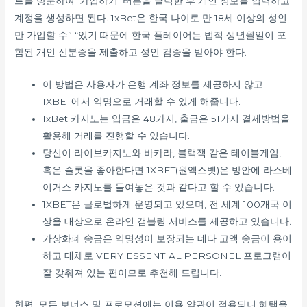
트를 방문하여 ‘가입하기’ 버튼을 클릭한 후 개인 정보를 입력하고
계정을 생성하면 된다. 1xBet은 한국 나이로 만 18세 이상의 성인
만 가입할 수” “있기 때문에 한국 플레이어는 법적 생년월일이 포
함된 개인 신분증을 제출하고 성인 검증을 받아야 한다.
이 방법은 사용자가 은행 계좌 정보를 제공하지 않고
1XBET에서 익명으로 거래할 수 있게 해줍니다.
1xBet 카지노는 입금은 48가지, 출금은 51가지 결제방법을
활용해 거래를 진행할 수 있습니다.
당신이 라이브카지노와 바카라, 블랙잭 같은 테이블게임,
혹은 슬롯을 좋아한다면 1XBET(원엑스벳)은 방안에 라스베
이거스 카지노를 들여놓은 것과 같다고 할 수 있습니다.
1XBET은 글로벌하게 운영되고 있으며, 전 세계 100개국 이
상을 대상으로 온라인 갬블링 서비스를 제공하고 있습니다.
가상화폐 송금은 익명성이 보장되는 데다 고액 송금이 용이
하고 대체로 VERY ESSENTIAL PERSONEL 프로그램이
잘 갖춰져 있는 편이므로 추천해 드립니다.
한편, 모든 보너스 및 프로모션에는 이용 약관이 적용되니 혜택을