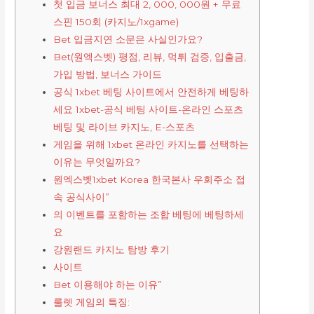
첫 입금 보너스 최대 2, 000, 000원 + 무료
스핀 150회 (카지노/1xgame)
Bet 입금지연 소문은 사실인가요?
Bet(원엑스벳) 평점, 리뷰, 먹튀 검증, 입출금,
가입 방법, 보너스 가이드
공식 1xbet 베팅 사이트에서 안전하게 베팅하
세요 1xbet-공식 베팅 사이트-온라인 스포츠
베팅 및 라이브 카지노, E-스포츠
게임을 위해 1xbet 온라인 카지노를 선택하는
이유는 무엇일까요?
원엑스벳1xbet Korea 한국본사 우회주소 접
속 공식사이”
의 이벤트를 포함하는 조합 베팅에 베팅하세
요
강원랜드 카지노 탐방 후기
사이트
Bet 이용해야 하는 이유”
룰렛 게임의 특징: