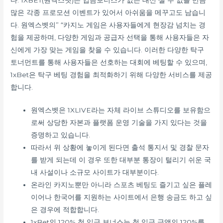
많은 각종 프로모션 이벤트가 있어서 아쉬움을 메꾸고도 남습니
다. 원엑스벳의” “카지노 게임은 사용자들에게 현장감 넘치는 경
험을 제공하며, 다양한 게임과 공급자 선택을 통해 사용자들은 자
신에게 가장 맞는 게임을 찾을 수 있습니다. 이러한 다양한 탁구
토너먼트를 통해 사용자들은 선호하는 대회에 베팅할 수 있으며,
1xBet은 탁구 베팅 경험을 최적화하기 위해 다양한 서비스를 제공
합니다.
원엑스벳은 1XLIVE라는 자체 라이브 스튜디오를 보유함으
로써 상당한 자본과 플랫폼 운영 기술을 가지 있다는 것을
증명하고 있습니다.
따라서 위 상황에 놓이게 된다면 출석 통지서 및 경찰 문자
를 받게 되는데 이 경우 또한 대부분 통장이 털리기 쉬운 국
내 사설이나 소규모 사이트가 대부분이다.
온라인 카지노뿐만 아니라 스포츠 베팅도 즐기고 싶은 플레
이어나 한국어를 지원하는 사이트에서 은행 송금도 하고 싶
은 경우에 적합합니다.
1xBet의 120% 첫 입금 보너스는 첫 입금 금액의 120%를