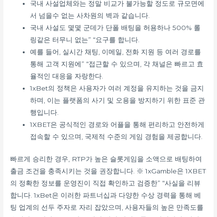
국내 사설업체와는 정말 비교가 불가능할 정도로 규모면에
서 넘을수 없는 사차원의 벽과 같습니다.
국내 사설도 몇몇 군데가 단폴 배팅을 허용하나 500% 롤
링같은 터무니 없는” “요구를 합니다.
예를 들어, 실시간 채팅, 이메일, 전화 지원 등 여러 경로를
통해 고객 지원에” “접근할 수 있으며, 각 채널은 빠르고 효
율적인 대응을 자랑한다.
1xBet의 정책은 사용자가 여러 계정을 유지하는 것을 금지
하며, 이는 플랫폼의 사기 및 오용을 방지하기 위한 표준 관
행입니다.
1XBET은 공식적인 경로와 어플을 통해 편리하고 안전하게
접속할 수 있으며, 국제적 수준의 게임 경험을 제공합니다.
빠르게 승리한 경우, RTP가 높은 슬롯게임을 소액으로 배팅하여
출금 조건을 충족시키는 것을 권장합니다. ※ 1xGamble은 1XBET
의 정확한 정보를 운영진이 직접 확인하고 검증한” “사실을 리뷰
합니다. 1xBet은 이러한 파트너십과 다양한 수상 경력을 통해 베
팅 업계의 선두 주자로 자리 잡았으며, 사용자들의 높은 만족도를