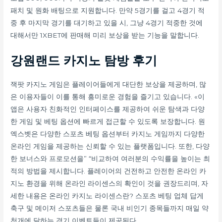
패치 및 원화 배팅으로 지원합니다. 만약 5경기를 걸고 4경기 적
중 후 마지막 경기를 대기하고 있을 시, 그냥 4경기 적중한 것에
대해서만 1XBET에 판매해 미리 보상을 받는 기능을 말합니다.
강원랜드 카지노 탐방 후기
잭팟 카지노 게임은 플레이어들에게 대단한 보상을 제공하며, 많
은 이용자들이 이를 통해 흥미로운 경험을 즐기고 있습니다. «이
앱은 사용자 친화적인 인터페이스를 제공하여 쉬운 탐색과 다양
한 게임 및 베팅 옵션에 빠르게 접근할 수 있도록 보장합니다. 원
엑스벳은 다양한 스포츠 베팅 옵션부터 카지노 게임까지 다양한
온라인 게임을 제공하는 신뢰할 수 있는 플랫폼입니다. 또한, 다양
한 보너스와 프로모션을” “비교하여 여러분의 수익률을 높이는 최
적의 방법을 제시합니다. 플레이어의 건전하고 안전한 온라인 카
지노 환경을 위해 온라인 라이센스의 확인이 것을 권장드리며, 자
세한 내용은 온라인 카지노 라이센스란? 스포츠 베팅 업체 답게
축구 및 메이저 스포츠들은 물론 국내 비인기 종목들까지 매일 약
천개에 달하는 경기 이벤트들이 제공된다.