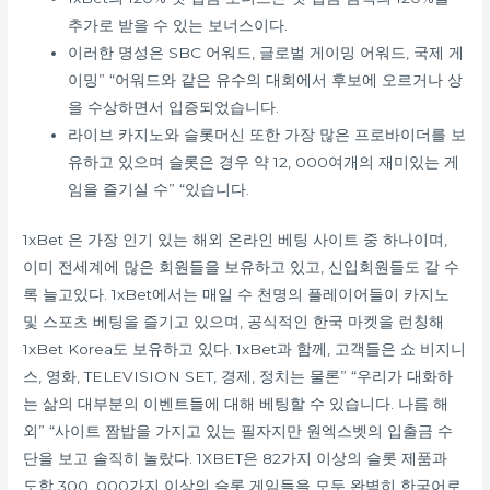
추가로 받을 수 있는 보너스이다.
이러한 명성은 SBC 어워드, 글로벌 게이밍 어워드, 국제 게
이밍” “어워드와 같은 유수의 대회에서 후보에 오르거나 상
을 수상하면서 입증되었습니다.
라이브 카지노와 슬롯머신 또한 가장 많은 프로바이더를 보
유하고 있으며 슬롯은 경우 약 12, 000여개의 재미있는 게
임을 즐기실 수” “있습니다.
1xBet 은 가장 인기 있는 해외 온라인 베팅 사이트 중 하나이며,
이미 전세계에 많은 회원들을 보유하고 있고, 신입회원들도 갈 수
록 늘고있다. 1xBet에서는 매일 수 천명의 플레이어들이 카지노
및 스포츠 베팅을 즐기고 있으며, 공식적인 한국 마켓을 런칭해
1xBet Korea도 보유하고 있다. 1xBet과 함께, 고객들은 쇼 비지니
스, 영화, TELEVISION SET, 경제, 정치는 물론” “우리가 대화하
는 삶의 대부분의 이벤트들에 대해 베팅할 수 있습니다. 나름 해
외” “사이트 짬밥을 가지고 있는 필자지만 원엑스벳의 입출금 수
단을 보고 솔직히 놀랐다. 1XBET은 82가지 이상의 슬롯 제품과
도합 300, 000가지 이상의 슬롯 게임들을 모두 완벽히 한국어로