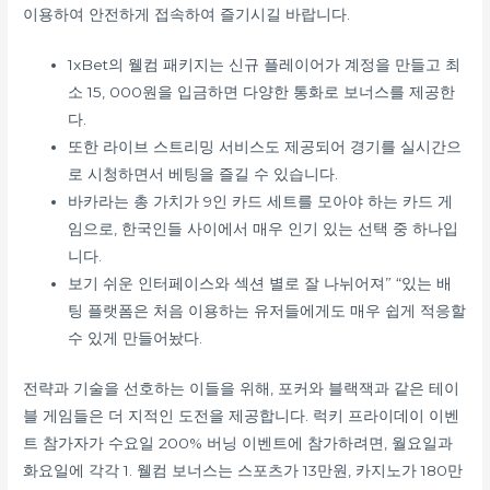
이용하여 안전하게 접속하여 즐기시길 바랍니다.
1xBet의 웰컴 패키지는 신규 플레이어가 계정을 만들고 최
소 15, 000원을 입금하면 다양한 통화로 보너스를 제공한
다.
또한 라이브 스트리밍 서비스도 제공되어 경기를 실시간으
로 시청하면서 베팅을 즐길 수 있습니다.
바카라는 총 가치가 9인 카드 세트를 모아야 하는 카드 게
임으로, 한국인들 사이에서 매우 인기 있는 선택 중 하나입
니다.
보기 쉬운 인터페이스와 섹션 별로 잘 나뉘어져” “있는 배
팅 플랫폼은 처음 이용하는 유저들에게도 매우 쉽게 적응할
수 있게 만들어놨다.
전략과 기술을 선호하는 이들을 위해, 포커와 블랙잭과 같은 테이
블 게임들은 더 지적인 도전을 제공합니다. 럭키 프라이데이 이벤
트 참가자가 수요일 200% 버닝 이벤트에 참가하려면, 월요일과
화요일에 각각 1. 웰컴 보너스는 스포츠가 13만원, 카지노가 180만