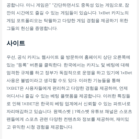
공합니다. 미니 게임은” “간단하면서도 중독성 있는 게임으로, 잠
깐의 시간에도 즐길 수 있는 게임들이 있습니다. 1xBet 카지노의
게임 포트폴리오는 탁월하고 다양한 게임 경험을 제공하기 위한
그들의 헌신을 증명합니다.
사이트
우선, 공식 카지노 웹사이트 을 방문하여 홈페이지 상단 오른쪽에
있는 “등록” 버튼을 클릭한다. 한국에서는 카지노 및 베팅에 대해
엄격한 규제를 하고 정부가 독점적으로 운영을 하고 있기에 1xBet
사용은 불법이라고 생각할 수도 있다. 이러한 기능들을 통해
1XBET은 사용자들에게 편리하고 다양한 경험을 제공하며, 언제
어디서나 즐길 수 있는 베팅 플랫폼을 제공합니다. 이러한 특징들
로 인해 1XBET은 한국의 베팅 업계에서 신뢰할 수 있는 파트너로
자리매김하고 있습니다. 원엑스벳 | 1엑스벳 유튜브 채널은 스포츠
팬들에게 스포츠 관련 다양한 컨텐츠와 정보를 제공하며, 재미있
고 유익한 시청 경험을 제공합니다.