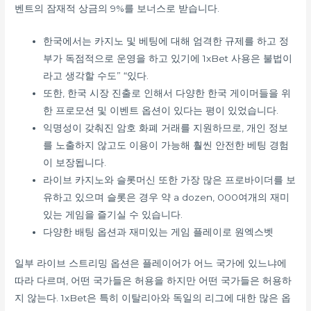
벤트의 잠재적 상금의 9%를 보너스로 받습니다.
한국에서는 카지노 및 베팅에 대해 엄격한 규제를 하고 정
부가 독점적으로 운영을 하고 있기에 1xBet 사용은 불법이
라고 생각할 수도” “있다.
또한, 한국 시장 진출로 인해서 다양한 한국 게이머들을 위
한 프로모션 및 이벤트 옵션이 있다는 평이 있었습니다.
익명성이 갖춰진 암호 화폐 거래를 지원하므로, 개인 정보
를 노출하지 않고도 이용이 가능해 훨씬 안전한 베팅 경험
이 보장됩니다.
라이브 카지노와 슬롯머신 또한 가장 많은 프로바이더를 보
유하고 있으며 슬롯은 경우 약 a dozen, 000여개의 재미
있는 게임을 즐기실 수 있습니다.
다양한 배팅 옵션과 재미있는 게임 플레이로 원엑스벳
일부 라이브 스트리밍 옵션은 플레이어가 어느 국가에 있느냐에
따라 다르며, 어떤 국가들은 허용을 하지만 어떤 국가들은 허용하
지 않는다. 1xBet은 특히 이탈리아와 독일의 리그에 대한 많은 옵