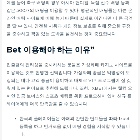
예를 들어 축구 배팅의 경우 아시아 핸디캡, 득점 선수 배팅 등과
같은 500개의 배팅을 이용할 수 있다. 평균적인 배당률은 다른 온
라인 배팅 사이트에 비해 높기 때문에 실제로 이긴다면 더 큰 금액
을 딸 수 있다. 안전한 사용과 개인 정보 보호를 위해 중요한 규정
을 준수하고 책임 있는 도박을 실천하는 것이 중요합니다.
Bet 이용해야 하는 이유”
입출금의 편리성을 중시하시는 분들은 가상화폐 카지노 사이트를
이용하는 것도 현명한 선택입니다. 가상화폐 송금은 익명성이 보
장되는 데다 고액 송금이 용이하고 대체로 VIP 프로그램이 잘 갖
춰져 있는 편이므로 추천해 드립니다. 또한, 1XBET에서는 웰컴 오
퍼인 입금 보너스와 스포츠 베팅을 위한 프로모션이 있어 신규 플
레이어에게 더욱 만족감을 줄 수 있습니다.
한국의 플레이어들은 아래의 간단한 단계들을 따라 1xbet
등록을 하고 번거로움 없이 베팅 경험을 시작할 수 있습니
다.