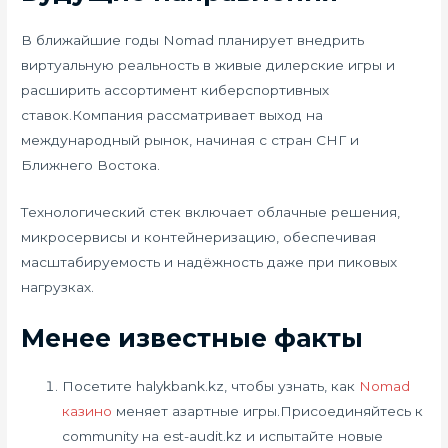
В ближайшие годы Nomad планирует внедрить
виртуальную реальность в живые дилерские игры и
расширить ассортимент киберспортивных
ставок.Компания рассматривает выход на
международный рынок, начиная с стран СНГ и
Ближнего Востока.
Технологический стек включает облачные решения,
микросервисы и контейнеризацию, обеспечивая
масштабируемость и надёжность даже при пиковых
нагрузках.
Менее известные факты
Посетите halykbank.kz, чтобы узнать, как
Nomad
казино
меняет азартные игры.Присоединяйтесь к
community на est-audit.kz и испытайте новые