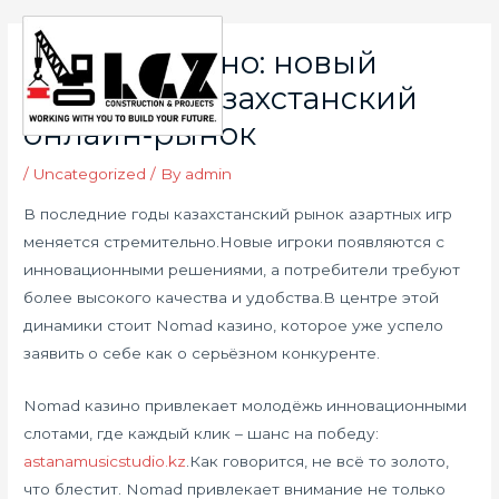
Skip
to
Nomad казино: новый
Main
content
взгляд на казахстанский
Men
онлайн‑рынок
/
Uncategorized
/ By
admin
В последние годы казахстанский рынок азартных игр
меняется стремительно.Новые игроки появляются с
инновационными решениями, а потребители требуют
более высокого качества и удобства.В центре этой
динамики стоит Nomad казино, которое уже успело
заявить о себе как о серьёзном конкуренте.
Nomad казино привлекает молодёжь инновационными
слотами, где каждый клик – шанс на победу:
astanamusicstudio.kz
.Как говорится, не всё то золото,
что блестит. Nomad привлекает внимание не только