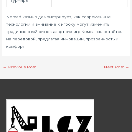
турниры
Nomad казино демонстрирует, как современные
технологии и внимание к игроку могут изменить
традиционный рынок азартных игр.Компания остаётся
на передовой, предлагая инновации, прозрачность и
комфорт.
Post
←
Previous Post
Next Post
→
navigation