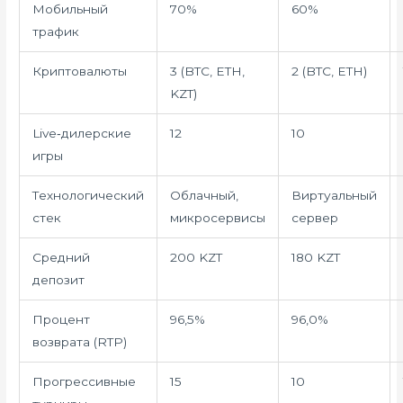
Мобильный
70%
60%
трафик
Криптовалюты
3 (BTC, ETH,
2 (BTC, ETH)
KZT)
Live‑дилерские
12
10
игры
Технологический
Облачный,
Виртуальный
стек
микросервисы
сервер
Средний
200 KZT
180 KZT
депозит
Процент
96,5%
96,0%
возврата (RTP)
Прогрессивные
15
10