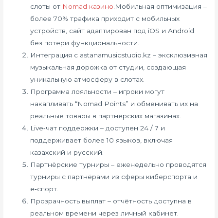
слоты от
Nomad казино
.Мобильная оптимизация –
более 70% трафика приходит с мобильных
устройств, сайт адаптирован под iOS и Android
без потери функциональности.
Интеграция с astanamusicstudio.kz – эксклюзивная
музыкальная дорожка от студии, создающая
уникальную атмосферу в слотах.
Программа лояльности – игроки могут
накапливать “Nomad Points” и обменивать их на
реальные товары в партнерских магазинах.
Live‑чат поддержки – доступен 24 / 7 и
поддерживает более 10 языков, включая
казахский и русский.
Партнёрские турниры – еженедельно проводятся
турниры с партнёрами из сферы киберспорта и
e‑спорт.
Прозрачность выплат – отчётность доступна в
реальном времени через личный кабинет.